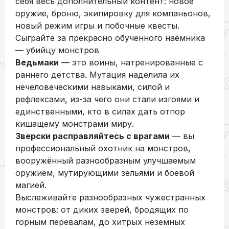
себя весь дополнительный контент: новое
оружие, броню, экипировку для компаньонов,
новый режим игры и побочные квесты.
Сыграйте за прекрасно обученного наёмника
— убийцу монстров
Ведьмаки
— это воины, натренированные с
раннего детства. Мутация наделила их
нечеловеческими навыками, силой и
рефлексами, из-за чего они стали изгоями и
единственными, кто в силах дать отпор
кишащему монстрами миру.
Зверски расправляйтесь с врагами
— вы
профессиональный охотник на монстров,
вооружённый разнообразным улучшаемым
оружием, мутирующими зельями и боевой
магией.
Выслеживайте разнообразных чужестранных
монстров: от диких зверей, бродящих по
горным перевалам, до хитрых неземных